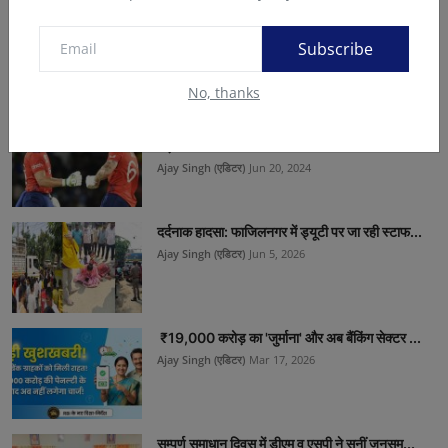
मौत पर राजनीतिक माहौल , मंत्री के पहूचते मामला गरम...
न्यूज़ तरंग डेस्क
Jun 22, 2024
Subscribe
No, thanks
WI vs ENG T20 World Cup : सॉल्ट के तूफान में
उड़ा ...
Ajay Singh (एडिटर)
Jun 20, 2024
दर्दनाक हादसा: फाजिलनगर में ड्यूटी पर जा रही स्टाफ...
Ajay Singh (एडिटर)
Jun 5, 2026
₹19,000 करोड़ का 'जुर्माना' और अब बैंकिंग सेक्टर ...
Ajay Singh (एडिटर)
Mar 17, 2026
सम्पूर्ण समाधान दिवस में डीएम व एसपी ने सुनीं जनसम...