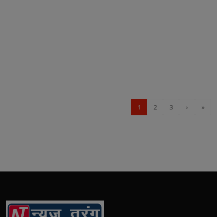
1
2
3
›
»