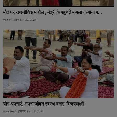
उत्तर प्रदेश
मौत पर राजनीतिक माहौल , मंत्री के पहूचते मामला गरमाया म...
खेल-कूद
न्यूज़ तरंग डेस्क
Jun 22, 2024
मनोरंजन
टेक & शिक्षा
लाइफ स्टाइल
फिटनेश
बिजनेस & नौकरी
योग अपनाएं, अपना जीवन स्वस्थ बनाए-विजयलक्ष्मी
Ajay Singh (एडिटर)
Jun 18, 2024