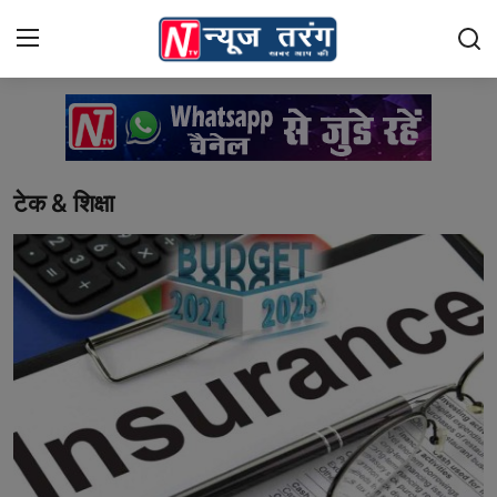
Login
Register
Home
टेक & शिक्षा
राशिफल
दुनिया
Contact
भारत
क्राइम
नई दिल्ली