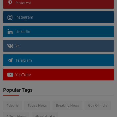
Pinterest
Instagram
Linkedin
VK
Telegram
YouTube
Popular Tags
#deoria
Today News
Breaking News
Gov Of India
#Delhi News
#Heatstroke