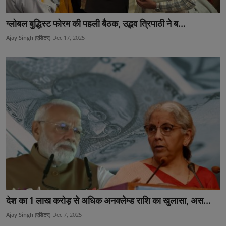
उत्तर प्रदेश
ग्लोबल बुद्धिस्ट फोरम की पहली बैठक, उद्भव त्रिपाठी ने ब...
खेल-कूद
Ajay Singh (एडिटर)
Dec 17, 2025
मनोरंजन
टेक & शिक्षा
लाइफ स्टाइल
फिटनेश
बिजनेस & नौकरी
देश का 1 लाख करोड़ से अधिक अनक्लेम्ड राशि का खुलासा, अस...
Ajay Singh (एडिटर)
Dec 7, 2025