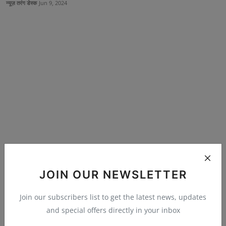
न्यूज़ तरंग डेस्क
Jun 9, 2024
JOIN OUR NEWSLETTER
खास ख़बर
Join our subscribers list to get the latest news, updates
and special offers directly in your inbox
मौत पर राजनीतिक माहौल , मंत्री के पहूचते मामला गरम...
न्यूज़ तरंग डेस्क
Jun 22, 2024