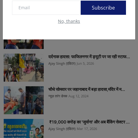
Subscribe
No, thanks
WI vs ENG T20 World Cup : सॉल्ट के तूफान में
उड़ा ...
Ajay Singh (एडिटर)
Jun 20, 2024
दर्दनाक हादसा: फाजिलनगर में ड्यूटी पर जा रही स्टाफ...
Ajay Singh (एडिटर)
Jun 5, 2026
चौथे सोमवार पर जहानाबाद में बड़ा हादसा,मंदिर में म...
न्यूज़ तरंग डेस्क
Aug 12, 2024
₹19,000 करोड़ का 'जुर्माना' और अब बैंकिंग सेक्टर ...
Ajay Singh (एडिटर)
Mar 17, 2026